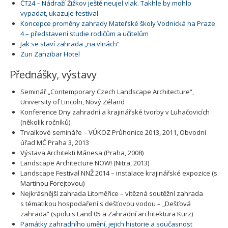
ČT24 – Nádraží Žižkov ještě neujel vlak. Takhle by mohlo
vypadat, ukazuje festival
Koncepce proměny zahrady Mateřské školy Vodnická na Praze
4 – představení studie rodičům a učitelům
Jak se staví zahrada „na vlnách“
Zuri Zanzibar Hotel
Přednášky, výstavy
Seminář „Contemporary Czech Landscape Architecture“,
University of Lincoln, Nový Zéland
Konference Dny zahradní a krajinářské tvorby v Luhačovicích
(několik ročníků)
Trvalkové semináře – VÚKOZ Průhonice 2013, 2011, Obvodní
úřad MČ Praha 3, 2013
Výstava Architekti Mánesa (Praha, 2008)
Landscape Architecture NOW! (Nitra, 2013)
Landscape Festival NNŽ 2014 – instalace krajinářské expozice (s
Martinou Forejtovou)
Nejkrásnější zahrada Litoměřice – vítězná soutěžní zahrada
s tématikou hospodaření s dešťovou vodou – „Dešťová
zahrada“ (spolu s Land 05 a Zahradní architektura Kurz)
Památky zahradního umění, jejich historie a současnost