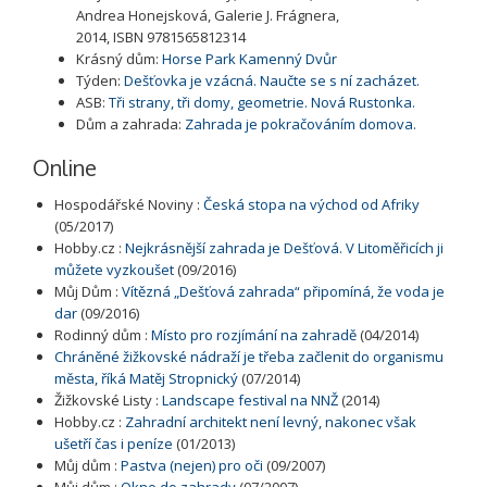
Andrea Honejsková, Galerie J. Frágnera,
2014, ISBN 9781565812314
Krásný dům:
Horse Park Kamenný Dvůr
Týden:
Dešťovka je vzácná. Naučte se s ní zacházet.
ASB:
Tři strany, tři domy, geometrie. Nová Rustonka.
Dům a zahrada:
Zahrada je pokračováním domova.
Online
Hospodářské Noviny :
Česká stopa na východ od Afriky
(05/2017)
Hobby.cz :
Nejkrásnější zahrada je Dešťová. V Litoměřicích ji
můžete vyzkoušet
(09/2016)
Můj Dům :
Vítězná „Dešťová zahrada“ připomíná, že voda je
dar
(09/2016)
Rodinný dům :
Místo pro rozjímání na zahradě
(04/2014)
Chráněné žižkovské nádraží je třeba začlenit do organismu
města, říká Matěj Stropnický
(07/2014)
Žižkovské Listy :
Landscape festival na NNŽ
(2014)
Hobby.cz :
Zahradní architekt není levný, nakonec však
ušetří čas i peníze
(01/2013)
Můj dům :
Pastva (nejen) pro oči
(09/2007)
Můj dům :
Okno do zahrady
(07/2007)