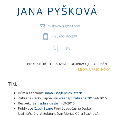
JANA PYŠKOVÁ
pyskovaj@gmail.com
+420 606 760 230
PROFESNÍ RŮST
S KÝM SPOLUPRACUJI
OCENĚNÍ
MÉDIA A PŘEDNÁŠKY
Tisk
Dům a zahrada:
Dáma v nejlepších letech
Zahrada-Park-Krajina:
Nejkrásnější zahrada 2016
(4/2016)
Respekt:
Zahrada s deštěm
(09/2016)
Publikace
CzechScape
Portrét současné české
krajinářské architektury, Dan Merta, Klára Stachová,