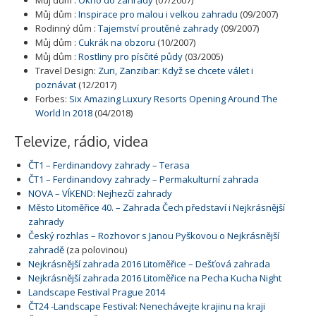
Můj dům :
Inspirace pro malou i velkou zahradu
(09/2007)
Rodinný dům :
Tajemství proutěné zahrady
(09/2007)
Můj dům :
Cukrák na obzoru
(10/2007)
Můj dům :
Rostliny pro písčité půdy
(03/2005)
Travel Design:
Zuri, Zanzibar: Když se chcete válet i
poznávat
(12/2017)
Forbes:
Six Amazing Luxury Resorts Opening Around The
World In 2018
(04/2018)
Televize, rádio, videa
ČT1 – Ferdinandovy zahrady – Terasa
ČT1 – Ferdinandovy zahrady – Permakulturní zahrada
NOVA – VÍKEND: Nejhezčí zahrady
Město Litoměřice 40. – Zahrada Čech představí i Nejkrásnější
zahrady
Český rozhlas – Rozhovor s Janou Pyškovou o Nejkrásnější
zahradě
(za polovinou)
Nejkrásnější zahrada 2016 Litoměřice – Dešťová zahrada
Nejkrásnější zahrada 2016 Litoměřice na Pecha Kucha Night
Landscape Festival Prague 2014
ČT24 -Landscape Festival: Nenechávejte krajinu na kraji