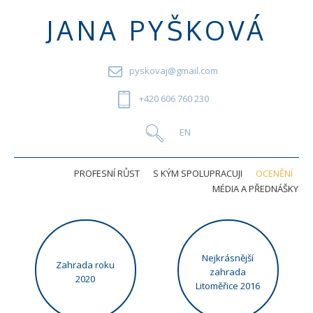
JANA PYŠKOVÁ
pyskovaj@gmail.com
+420 606 760 230
PROFESNÍ RŮST
S KÝM SPOLUPRACUJI
OCENĚNÍ
MÉDIA A PŘEDNÁŠKY
Nejkrásnější
Zahrada roku
zahrada
2020
Litoměřice 2016