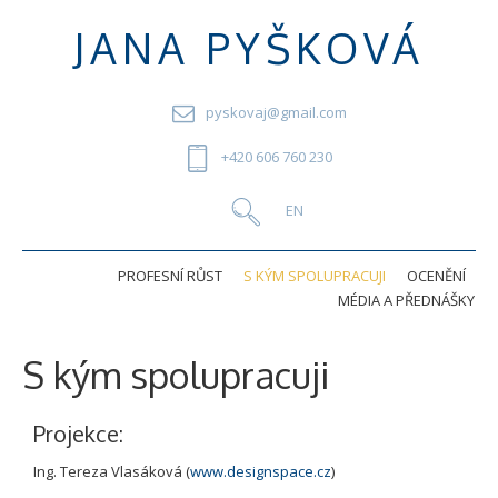
JANA PYŠKOVÁ
pyskovaj@gmail.com
+420 606 760 230
PROFESNÍ RŮST
S KÝM SPOLUPRACUJI
OCENĚNÍ
MÉDIA A PŘEDNÁŠKY
S kým spolupracuji
Projekce:
Ing. Tereza Vlasáková (
www.designspace.cz
)