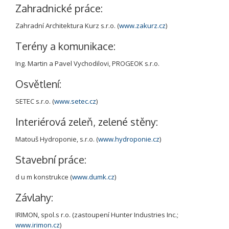
Zahradnické práce:
Zahradní Architektura Kurz s.r.o. (
www.zakurz.cz
)
Terény a komunikace:
Ing. Martin a Pavel Vychodilovi, PROGEOK s.r.o.
Osvětlení:
SETEC s.r.o. (
www.setec.cz
)
Interiérová zeleň, zelené stěny:
Matouš Hydroponie, s.r.o. (
www.hydroponie.cz
)
Stavební práce:
d u m konstrukce (
www.dumk.cz
)
Závlahy:
IRIMON, spol.s r.o. (zastoupení Hunter Industries Inc.;
www.irimon.cz
)