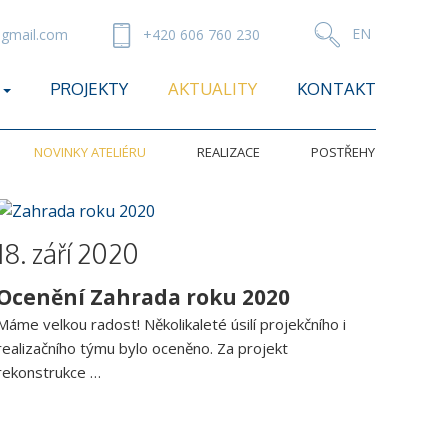
gmail.com
+420 606 760 230
PROJEKTY
AKTUALITY
KONTAKT
NOVINKY ATELIÉRU
REALIZACE
POSTŘEHY
18. září 2020
Ocenění Zahrada roku 2020
Máme velkou radost! Několikaleté úsilí projekčního i
realizačního týmu bylo oceněno. Za projekt
rekonstrukce …