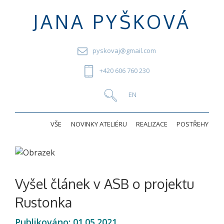
JANA PYŠKOVÁ
pyskovaj@gmail.com
+420 606 760 230
VŠE
NOVINKY ATELIÉRU
REALIZACE
POSTŘEHY
Vyšel článek v ASB o projektu
Rustonka
Publikováno:
01.05.2021