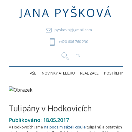
JANA PYŠKOVÁ
pyskovaj@gmail.com
+420 606 760 230
VŠE
NOVINKY ATELIÉRU
REALIZACE
POSTŘEHY
Tulipány v Hodkovicích
Publikováno:
18.05.2017
V Hodkovicích jsme
na podzim sázeli cibule
tulipánů a ostatních