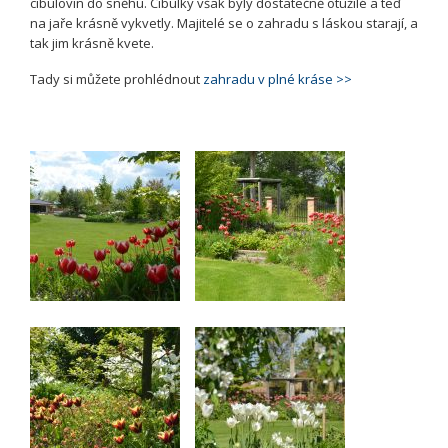
cibulovin do sněhu. Cibulky však byly dostatečně otužilé a teď
na jaře krásně vykvetly. Majitelé se o zahradu s láskou starají, a
tak jim krásně kvete.
Tady si můžete prohlédnout
zahradu v plné kráse >>