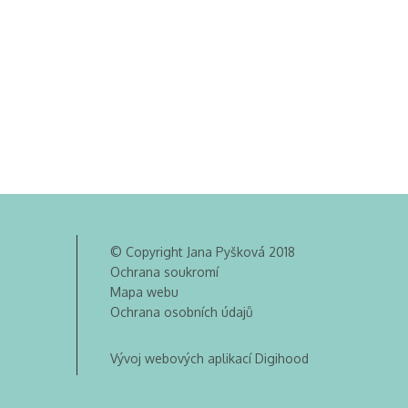
© Copyright Jana Pyšková 2018
Ochrana soukromí
Mapa webu
Ochrana osobních údajů
Vývoj webových aplikací Digihood