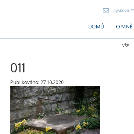
pyskovaj@
DOMŮ
O MNĚ
VŠE
011
Publikováno:
27.10.2020