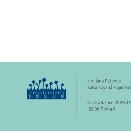
Ing. Jana Pyšková
autorizovaná krajinářs
Na Dlážděnce 2096/17
182 00 Praha 8