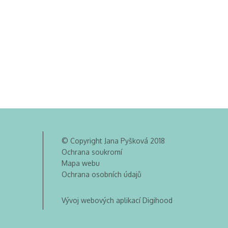
© Copyright Jana Pyšková 2018
Ochrana soukromí
Mapa webu
Ochrana osobních údajů
Vývoj webových aplikací Digihood