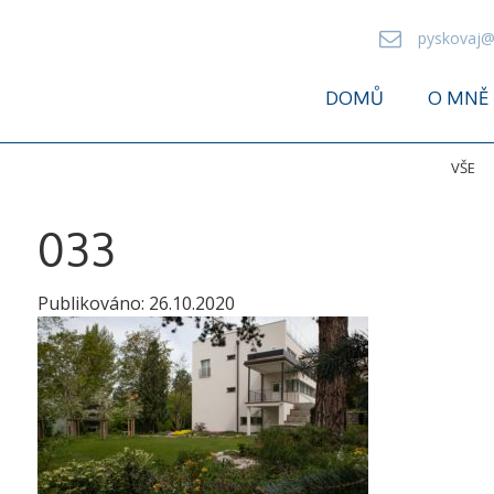
pyskovaj@
DOMŮ
O MNĚ
VŠE
033
Publikováno:
26.10.2020