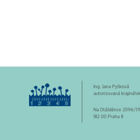
Ing. Jana Pyšková
autorizovaná krajinářs
Na Dlážděnce 2096/17
182 00 Praha 8