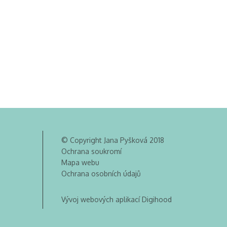
© Copyright Jana Pyšková 2018
Ochrana soukromí
Mapa webu
Ochrana osobních údajů
Vývoj webových aplikací Digihood