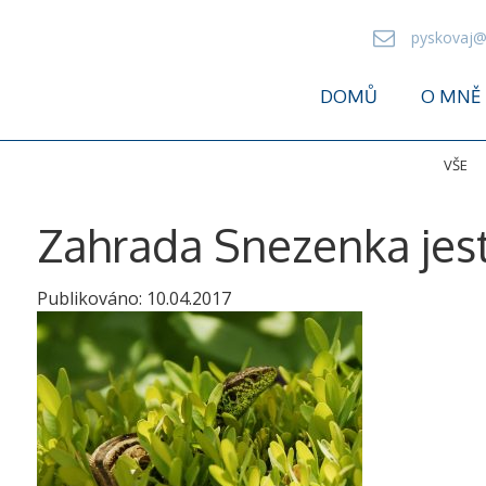
pyskovaj@
DOMŮ
O MNĚ
VŠE
Zahrada Snezenka jes
Publikováno:
10.04.2017