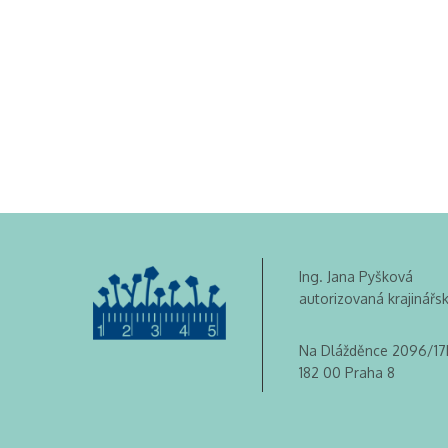
Ing. Jana Pyšková
autorizovaná krajinářs
Na Dlážděnce 2096/17
182 00 Praha 8