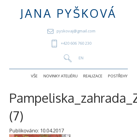
JANA PYŠKOVÁ
pyskovaj@gmail.com
+420 606 760 230
VŠE
NOVINKY ATELIÉRU
REALIZACE
POSTŘEHY
Pampeliska_zahrada_Z
(7)
Publikováno:
10.04.2017