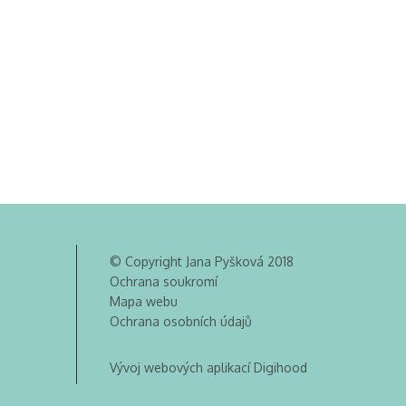
© Copyright Jana Pyšková 2018
Ochrana soukromí
Mapa webu
Ochrana osobních údajů
Vývoj webových aplikací Digihood