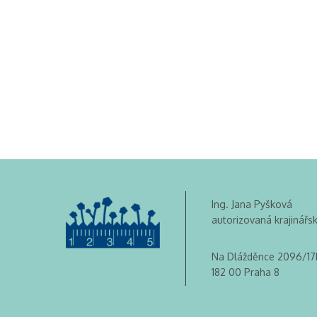
Ing. Jana Pyšková
autorizovaná krajinářs
Na Dlážděnce 2096/17
182 00 Praha 8