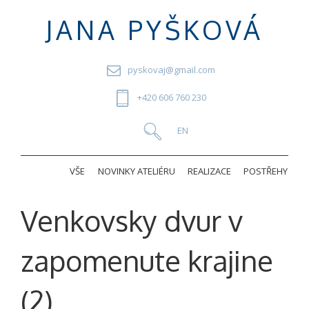
JANA PYŠKOVÁ
pyskovaj@gmail.com
+420 606 760 230
VŠE
NOVINKY ATELIÉRU
REALIZACE
POSTŘEHY
Venkovsky dvur v
zapomenute krajine
(2)