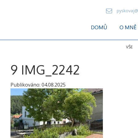
pyskovaj@
DOMŮ
O MNĚ
VŠE
9 IMG_2242
Publikováno:
04.08.2025