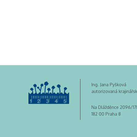
Ing. Jana Pyšková
autorizovaná krajinářs
Na Dlážděnce 2096/17
182 00 Praha 8