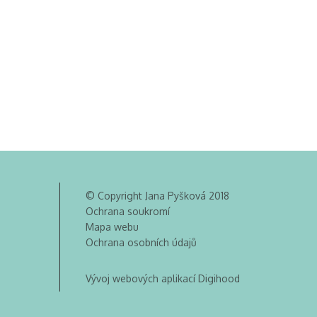
© Copyright Jana Pyšková 2018
Ochrana soukromí
Mapa webu
Ochrana osobních údajů
Vývoj webových aplikací Digihood