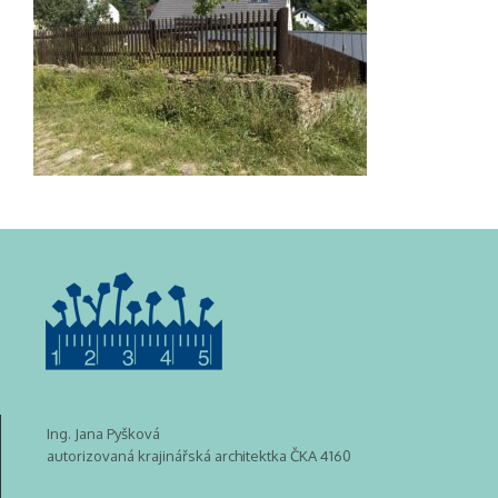
Ing. Jana Pyšková
autorizovaná krajinářská architektka ČKA 4160