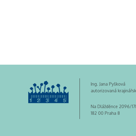
Ing. Jana Pyšková
autorizovaná krajinářs
Na Dlážděnce 2096/17
182 00 Praha 8