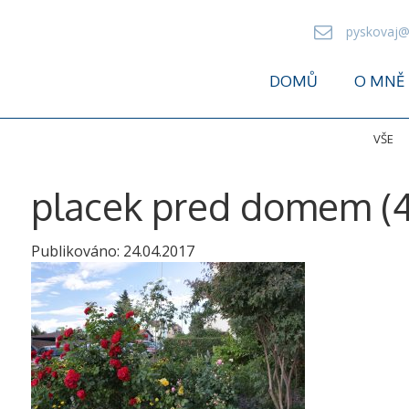
pyskovaj@
DOMŮ
O MNĚ
VŠE
placek pred domem (4
Publikováno:
24.04.2017