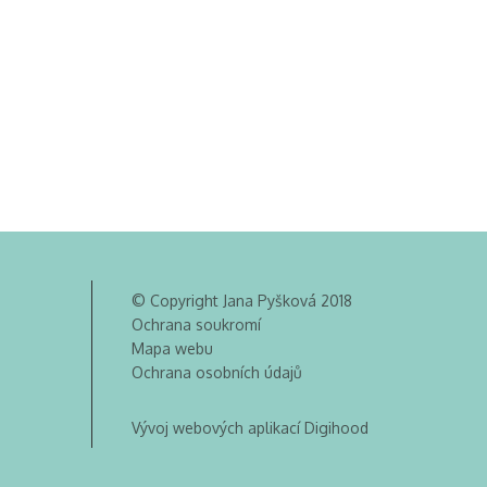
© Copyright Jana Pyšková 2018
Ochrana soukromí
Mapa webu
Ochrana osobních údajů
Vývoj webových aplikací Digihood