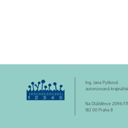
Ing. Jana Pyšková
autorizovaná krajinářs
Na Dlážděnce 2096/17
182 00 Praha 8