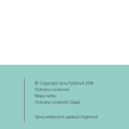
© Copyright Jana Pyšková 2018
Ochrana soukromí
Mapa webu
Ochrana osobních údajů
Vývoj webových aplikací Digihood