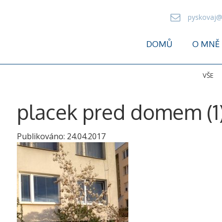
pyskovaj@
DOMŮ
O MNĚ
VŠE
placek pred domem (1
Publikováno:
24.04.2017