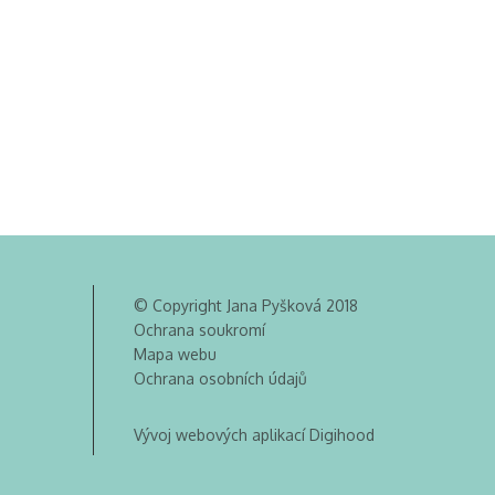
© Copyright Jana Pyšková 2018
Ochrana soukromí
Mapa webu
Ochrana osobních údajů
Vývoj webových aplikací Digihood