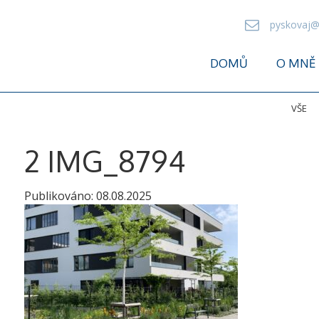
pyskovaj@
DOMŮ
O MNĚ
VŠE
2 IMG_8794
Publikováno:
08.08.2025