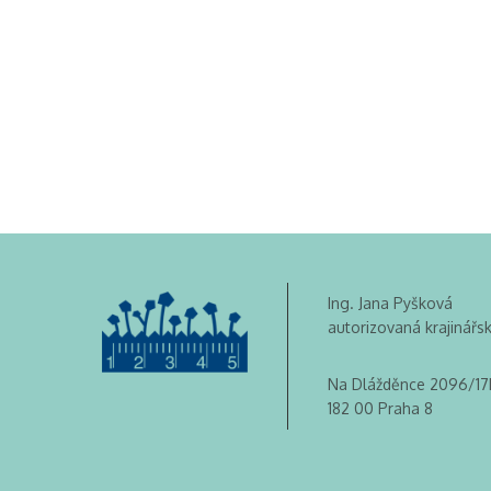
Ing. Jana Pyšková
autorizovaná krajinářs
Na Dlážděnce 2096/17
182 00 Praha 8