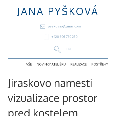
JANA PYŠKOVÁ
pyskovaj@gmail.com
+420 606 760 230
VŠE
NOVINKY ATELIÉRU
REALIZACE
POSTŘEHY
Jiraskovo namesti
vizualizace prostor
pred kostelem