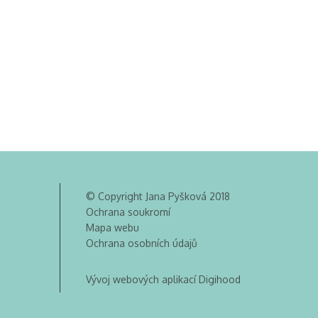
© Copyright Jana Pyšková 2018
Ochrana soukromí
Mapa webu
Ochrana osobních údajů
Vývoj webových aplikací Digihood