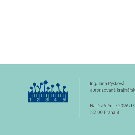
Ing. Jana Pyšková
autorizovaná krajinářs
Na Dlážděnce 2096/17
182 00 Praha 8