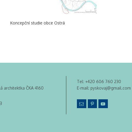
Koncepční studie obce Ostrá
Tel:
+420 606 760 230
ká architektka ČKA 4160
E-mail:
pyskovaj@gmail.com
B