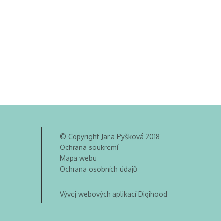
© Copyright Jana Pyšková 2018
Ochrana soukromí
Mapa webu
Ochrana osobních údajů
Vývoj webových aplikací Digihood