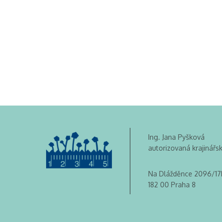
Ing. Jana Pyšková
autorizovaná krajinářs
Na Dlážděnce 2096/17
182 00 Praha 8