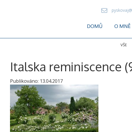
pyskovaj@
DOMŮ
O MNĚ
VŠE
Italska reminiscence (
Publikováno:
13.04.2017