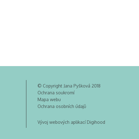
© Copyright Jana Pyšková 2018
Ochrana soukromí
Mapa webu
Ochrana osobních údajů
Vývoj webových aplikací Digihood