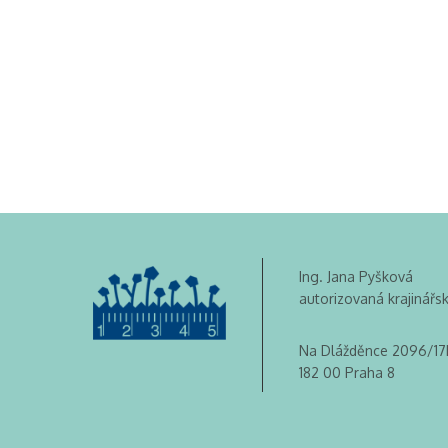
Ing. Jana Pyšková
autorizovaná krajinářs
Na Dlážděnce 2096/17
182 00 Praha 8