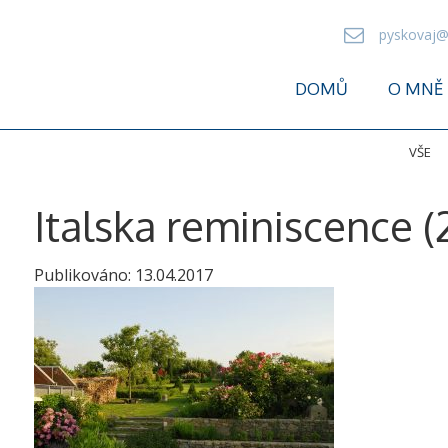
pyskovaj@
DOMŮ
O MNĚ
VŠE
Italska reminiscence (
Publikováno:
13.04.2017