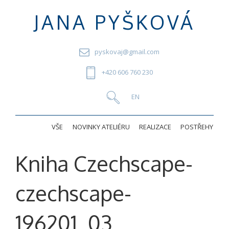
JANA PYŠKOVÁ
pyskovaj@gmail.com
+420 606 760 230
VŠE
NOVINKY ATELIÉRU
REALIZACE
POSTŘEHY
Kniha Czechscape-
czechscape-
196201_03