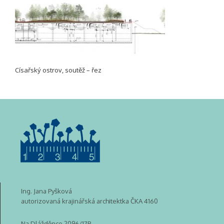
Císařský ostrov, soutěž – řez
Ing. Jana Pyšková
autorizovaná krajinářská architektka ČKA 4160
Na Dlážděnce 2096/17B