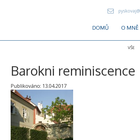
pyskovaj@
DOMŮ
O MNĚ
VŠE
Barokni reminiscence
Publikováno:
13.04.2017