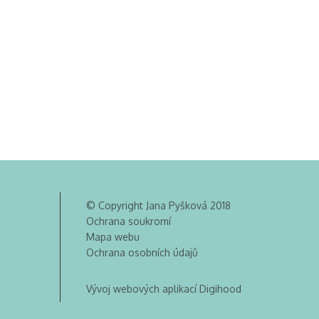
© Copyright Jana Pyšková 2018
Ochrana soukromí
Mapa webu
Ochrana osobních údajů
Vývoj webových aplikací Digihood