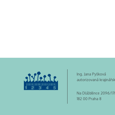
Ing. Jana Pyšková
autorizovaná krajinářs
Na Dlážděnce 2096/17
182 00 Praha 8