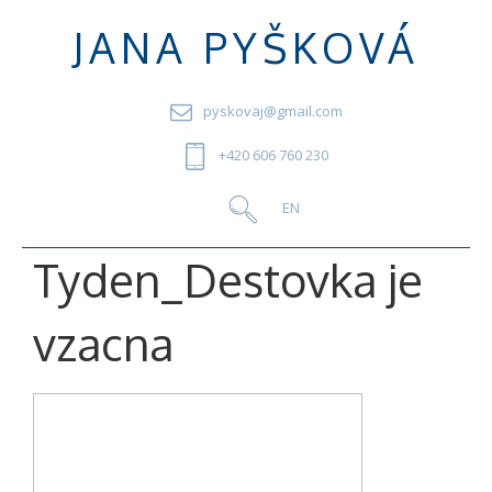
JANA PYŠKOVÁ
pyskovaj@gmail.com
+420 606 760 230
Tyden_Destovka je
vzacna