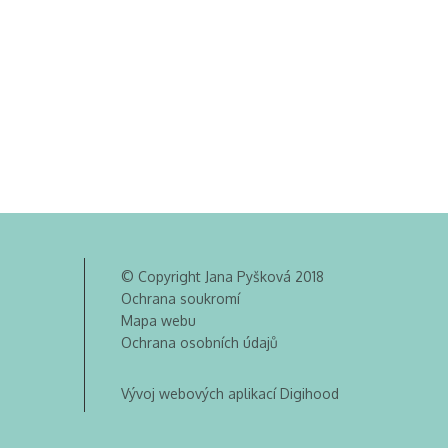
© Copyright Jana Pyšková 2018
Ochrana soukromí
Mapa webu
Ochrana osobních údajů
Vývoj webových aplikací Digihood