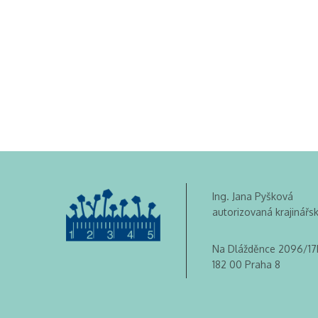
Ing. Jana Pyšková
autorizovaná krajinářs
Na Dlážděnce 2096/17
182 00 Praha 8