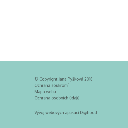
© Copyright Jana Pyšková 2018
Ochrana soukromí
Mapa webu
Ochrana osobních údajů
Vývoj webových aplikací Digihood