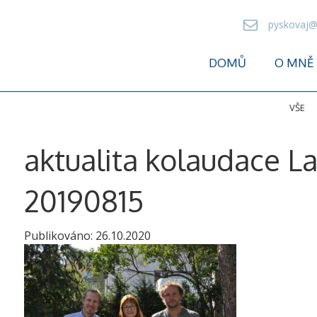
pyskovaj@
DOMŮ
O MNĚ
VŠE
aktualita kolaudace L
20190815
Publikováno:
26.10.2020