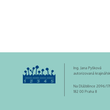
Ing. Jana Pyšková
autorizovaná krajinářs
Na Dlážděnce 2096/17
182 00 Praha 8