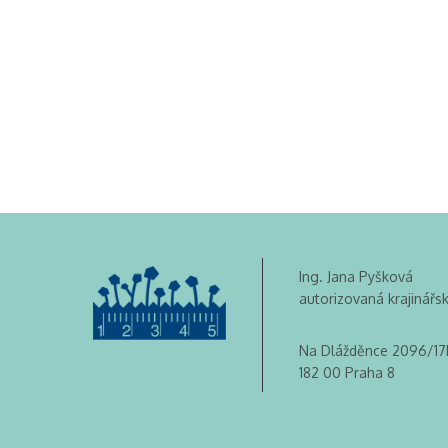
Ing. Jana Pyšková
autorizovaná krajinářs
Na Dlážděnce 2096/17
182 00 Praha 8