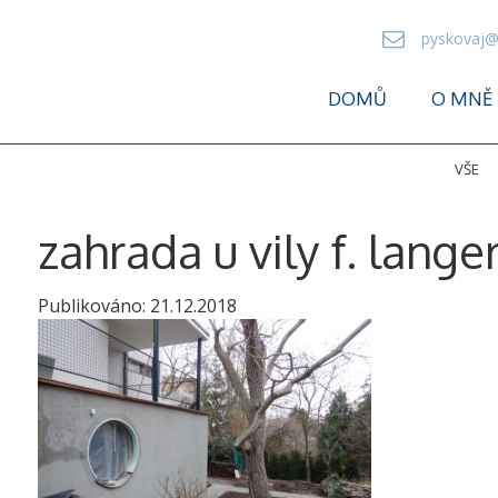
pyskovaj@
DOMŮ
O MNĚ
VŠE
zahrada u vily f. langer
Publikováno:
21.12.2018