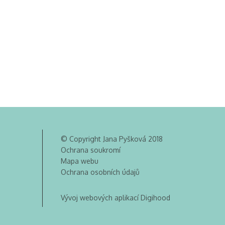
© Copyright Jana Pyšková 2018
Ochrana soukromí
Mapa webu
Ochrana osobních údajů
Vývoj webových aplikací Digihood