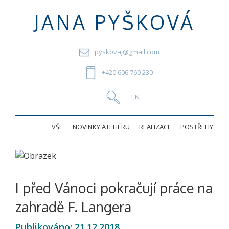
JANA PYŠKOVÁ
pyskovaj@gmail.com
+420 606 760 230
VŠE
NOVINKY ATELIÉRU
REALIZACE
POSTŘEHY
I před Vánoci pokračují práce na
zahradě F. Langera
Publikováno:
21.12.2018