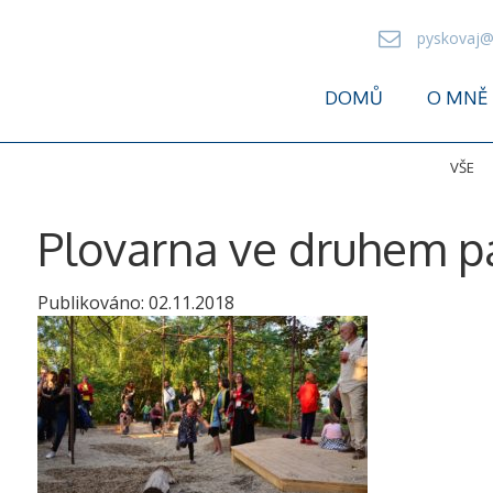
pyskovaj@
DOMŮ
O MNĚ
VŠE
Plovarna ve druhem pa
Publikováno:
02.11.2018