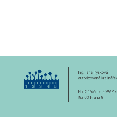
Ing. Jana Pyšková
autorizovaná krajinářs
Na Dlážděnce 2096/17
182 00 Praha 8