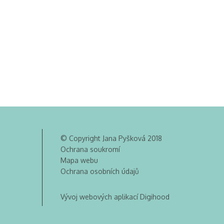
© Copyright Jana Pyšková 2018
Ochrana soukromí
Mapa webu
Ochrana osobních údajů
Vývoj webových aplikací Digihood