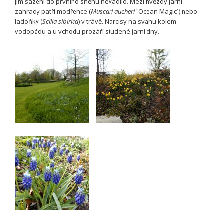
jim sázení do prvního sněhu nevadilo. Mezi hvězdy jarní
zahrady patří modřence (
Muscari aucheri
´Ocean Magic´) nebo
ladoňky (
Scilla sibirica
) v trávě. Narcisy na svahu kolem
vodopádu a u vchodu prozáří studené jarní dny.