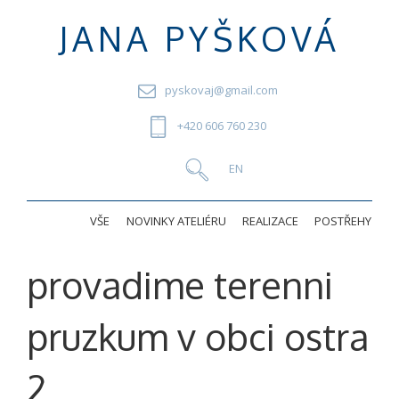
JANA PYŠKOVÁ
pyskovaj@gmail.com
+420 606 760 230
VŠE
NOVINKY ATELIÉRU
REALIZACE
POSTŘEHY
provadime terenni
pruzkum v obci ostra
2