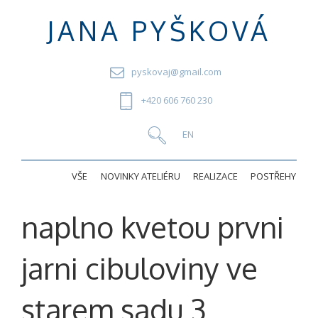
JANA PYŠKOVÁ
pyskovaj@gmail.com
+420 606 760 230
VŠE
NOVINKY ATELIÉRU
REALIZACE
POSTŘEHY
naplno kvetou prvni
jarni cibuloviny ve
starem sadu 3