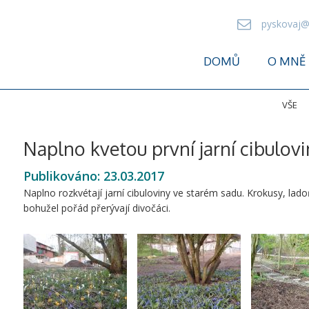
pyskovaj@
DOMŮ
O MNĚ
VŠE
Naplno kvetou první jarní cibulovi
Publikováno:
23.03.2017
Naplno rozkvétají jarní cibuloviny ve starém sadu. Krokusy, lado
bohužel pořád přerývají divočáci.