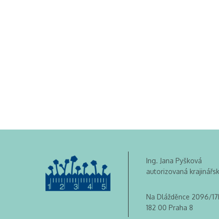
Ing. Jana Pyšková
autorizovaná krajinářs
Na Dlážděnce 2096/17
182 00 Praha 8