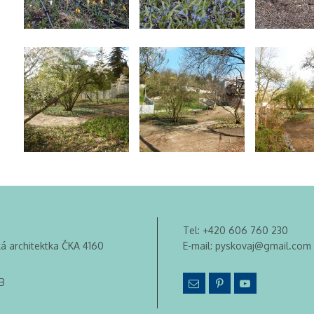
Tel:
+420 606 760 230
ká architektka ČKA 4160
E-mail:
pyskovaj@gmail.com
B