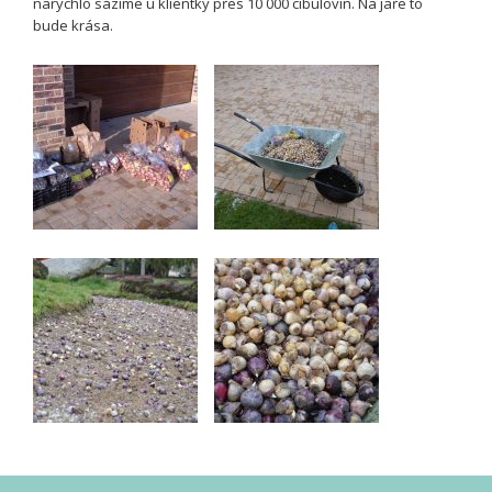
narychlo sázíme u klientky přes 10 000 cibulovin. Na jaře to
bude krása.