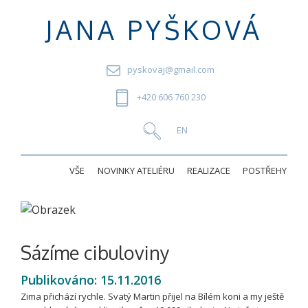
JANA PYŠKOVÁ
pyskovaj@gmail.com
+420 606 760 230
VŠE
NOVINKY ATELIÉRU
REALIZACE
POSTŘEHY
Sázíme cibuloviny
Publikováno:
15.11.2016
Zima přichází rychle. Svatý Martin přijel na Bílém koni a my ještě