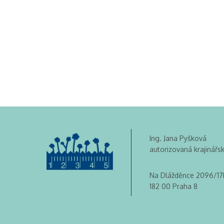
Ing. Jana Pyšková
autorizovaná krajinářs
Na Dlážděnce 2096/17
182 00 Praha 8