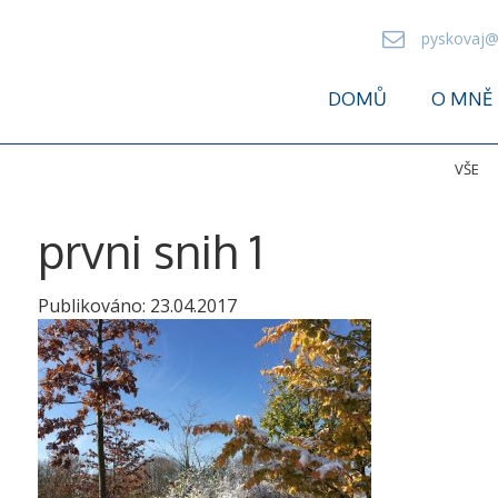
pyskovaj@
DOMŮ
O MNĚ
VŠE
prvni snih 1
Publikováno:
23.04.2017