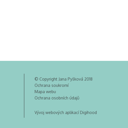
© Copyright Jana Pyšková 2018
Ochrana soukromí
Mapa webu
Ochrana osobních údajů
Vývoj webových aplikací Digihood