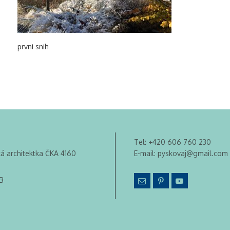
prvni snih
Tel:
+420 606 760 230
ká architektka ČKA 4160
E-mail:
pyskovaj@gmail.com
B