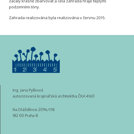
začaly krásně zbarvovat a celá zahrada hraje teplými
podzimními tóny.
Zahrada realizována byla realizována v červnu 2015.
Ing. Jana Pyšková
autorizovaná krajinářská architektka ČKA 4160
Na Dlážděnce 2096/17B
182 00 Praha 8