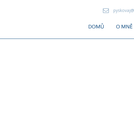
pyskovaj@
DOMŮ
O MNĚ