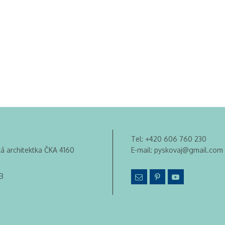
Tel:
+420 606 760 230
ká architektka ČKA 4160
E-mail:
pyskovaj@gmail.com
B