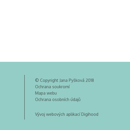
© Copyright Jana Pyšková 2018
Ochrana soukromí
Mapa webu
Ochrana osobních údajů
Vývoj webových aplikací Digihood