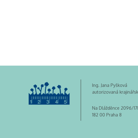
Ing. Jana Pyšková
autorizovaná krajinářs
Na Dlážděnce 2096/17
182 00 Praha 8