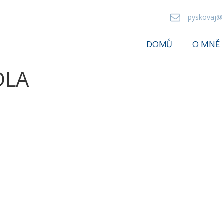
pyskovaj@
DOMŮ
O MNĚ
DLA