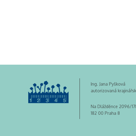
Ing. Jana Pyšková
autorizovaná krajinářs
Na Dlážděnce 2096/17
182 00 Praha 8