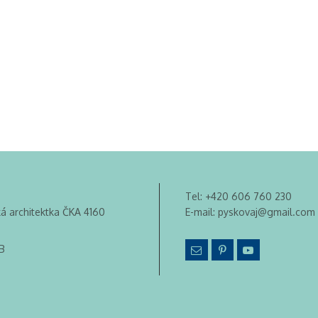
Tel:
+420 606 760 230
ká architektka ČKA 4160
E-mail:
pyskovaj@gmail.com
B