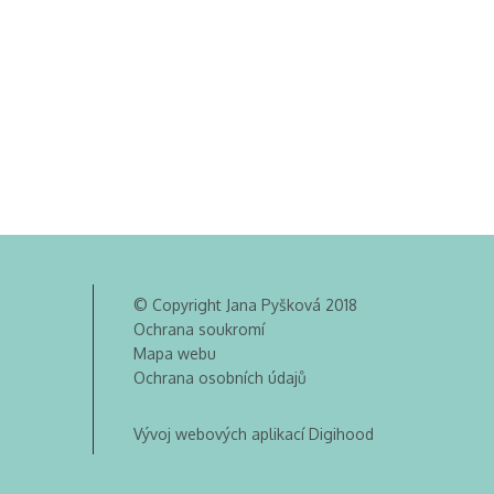
© Copyright Jana Pyšková 2018
Ochrana soukromí
Mapa webu
Ochrana osobních údajů
Vývoj webových aplikací Digihood