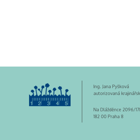
Ing. Jana Pyšková
autorizovaná krajinářs
Na Dlážděnce 2096/17
182 00 Praha 8