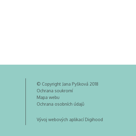
© Copyright Jana Pyšková 2018
Ochrana soukromí
Mapa webu
Ochrana osobních údajů
Vývoj webových aplikací Digihood