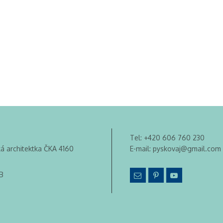
Tel:
+420 606 760 230
ká architektka ČKA 4160
E-mail:
pyskovaj@gmail.com
B