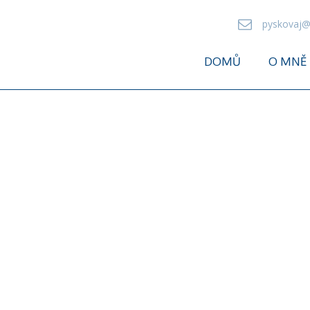
pyskovaj@
DOMŮ
O MNĚ