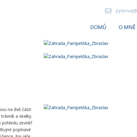
pyskovaj@
DOMŮ
O MNĚ
ou na dvě části
 trávník a skalky.
i pohledu zevnitř
. Bujné popínavé
ůžence. Na jaře