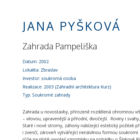
JANA PYŠKOVÁ
Zahrada Pampeliška
Datum: 2002
Lokalita: Zbraslav
Investor: soukromá osoba
Realizace: 2003 (Zahradní architektura Kurz)
Typ: Soukromé zahrady
Zahrada u novostavby, přirozeně rozdělená ohromnou vrb
– vilovou, upravenější a přírodní, divočejší. Roviny i svahy,
Staré i nové stromy, záhony nabízející estetický požitek př
i zvenčí, zároveň vytvářející nenásilnou formou soukromí
růže na plotě vyvolají vzpomínku na pohádku o Šípkové R