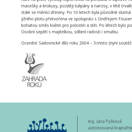
macešky a krokusy, později tulipány a narcisy, v létě trvalky
stále se měnící dřeviny. Po 10 letech byla původně slunná 
jižního plotu přetvořena ve spolupráci s Ondřejem Fouse
bohatou směs květin pro polostín a stín. Po létech bylo po
Osobní sepětí s majitelkou, sdílení radosti i smutku.
Ocenění: Sadovnické dílo roku 2004 – 3.místo (nyní soutě
Ing. Jana Pyšková
autorizovaná krajinářs