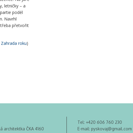
, letničky – a
partie podél
m. Navrhl
třeba přetvořit
ž
Zahrada roku
)
Tel:
+420 606 760 230
ká architektka ČKA 4160
E-mail:
pyskovaj@gmail.com