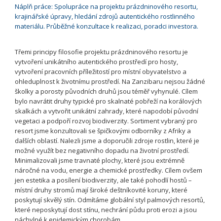
Náplň práce: Spolupráce na projektu prázdninového resortu,
krajinářské úpravy, hledání zdrojů autentického rostlinného
materiálu. Průběžné konzultace k realizaci, poradci investora.
Třemi principy filosofie projektu prázdninového resortu je
vytvoření unikátního autentického prostředí pro hosty,
vytvoření pracovních příležitostí pro místní obyvatelstvo a
ohleduplnost k životnímu prostředí. Na Zanzibaru nejsou žádné
školky a porosty původních druhů jsou téměř vyhynulé. Cílem
bylo navrátit druhy typické pro skalnaté pobřeží na korálových
skalkách a vytvořit unikátní zahrady, které napodobí původní
vegetaci a podpoří rozvoj biodiverzity. Sortiment vybraný pro
resort jsme konzultovali se špičkovými odborníky z Afriky a
dalších oblastí. Nalezli jsme a doporučili zdroje rostlin, které je
možné využít bez negativního dopadu na životní prostředí.
Minimalizovali jsme travnaté plochy, které jsou extrémně
náročné na vodu, energie a chemické prostředky. Cílem ovšem
jen estetika a posílení biodiverzity, ale také pohodlí hostů –
místní druhy stromů mají široké deštníkovité koruny, které
poskytují skvělý stín. Odmítáme globální styl palmových resortů,
které neposkytují dost stínu, nechrání půdu proti erozi a jsou
náchylné k epidemickým chorobám.